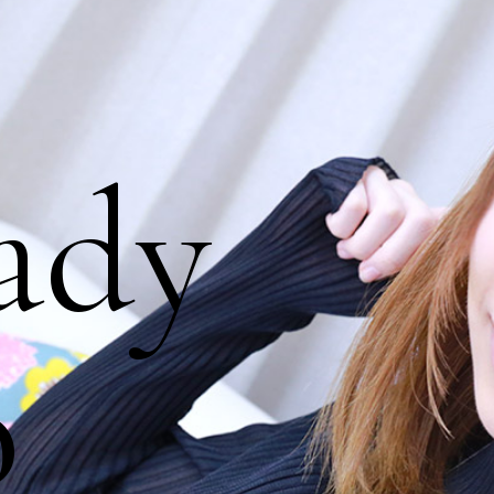
ady
o